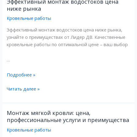
Эффективный монтаж водостоков цена
Эффективный
Эффективный
ниже рынка
монтаж
монтаж
водостоков
водостоков
Кровельные работы
цена
цена
Эффективный монтаж водостоков цена ниже рынка,
ниже
ниже
узнайте о преимуществах от Лидер ДВ. Качественные
рынка
рынка
кровельные работы по оптимальной цене – ваш выбор
…
Подробнее »
Читать далее »
Монтаж мягкой кровли: цена,
Монтаж
Монтаж
профессиональные услуги и преимущества
мягкой
мягкой
кровли:
кровли:
Кровельные работы
цена,
цена,