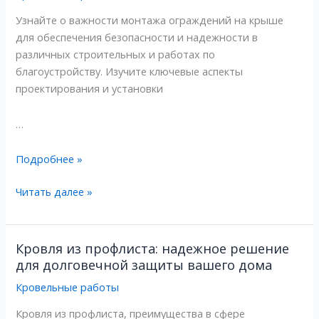
крыше,
крыше,
Узнайте о важности монтажа ограждений на крыше
монтаж
монтаж
для обеспечения безопасности и надежности в
различных строительных и работах по
благоустройству. Изучите ключевые аспекты
проектирования и установки
…
Подробнее »
Читать далее »
Кровля из профлиста: надежное решение
Кровля
Кровля
для долговечной защиты вашего дома
из
из
профлиста:
профлиста:
Кровельные работы
надежное
надежное
Кровля из профлиста, преимущества в сфере
решение
решение