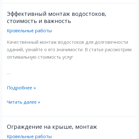
Эффективный монтаж водостоков,
Эффективный
Эффективный
стоимость и важность
монтаж
монтаж
водостоков,
водостоков,
Кровельные работы
стоимость
стоимость
Качественный монтаж водостоков для долговечности
и
и
зданий, узнайте о его значимости. В статье рассмотрим
важность
важность
оптимальную стоимость услуг
…
Подробнее »
Читать далее »
Ограждение на крыше, монтаж
Ограждение
Ограждение
на
на
Кровельные работы