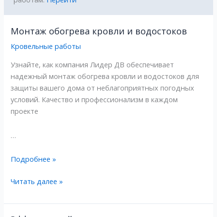
Монтаж обогрева кровли и водостоков
Монтаж
Монтаж
обогрева
обогрева
Кровельные работы
кровли
кровли
Узнайте, как компания Лидер ДВ обеспечивает
и
и
надежный монтаж обогрева кровли и водостоков для
водостоков
водостоков
защиты вашего дома от неблагоприятных погодных
условий. Качество и профессионализм в каждом
проекте
…
Подробнее »
Читать далее »