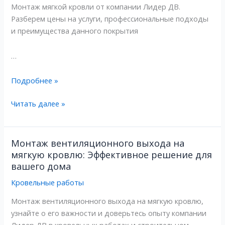
Монтаж мягкой кровли от компании Лидер ДВ.
профессиональные
профессиональные
Разберем цены на услуги, профессиональные подходы
услуги
услуги
и преимущества данного покрытия
и
и
преимущества
преимущества
…
Подробнее »
Читать далее »
Монтаж вентиляционного выхода на
Монтаж
Монтаж
мягкую кровлю: Эффективное решение для
вентиляционного
вентиляционного
вашего дома
выхода
выхода
на
на
Кровельные работы
мягкую
мягкую
Монтаж вентиляционного выхода на мягкую кровлю,
кровлю:
кровлю:
узнайте о его важности и доверьтесь опыту компании
Эффективное
Эффективное