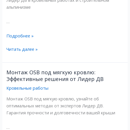
Лидер ДВ в кровельных работах и строительном
решение
решение
альпинизме
для
для
вашего
вашего
…
дома
дома
Подробнее »
Читать далее »
Монтаж OSB под мягкую кровлю:
Монтаж
Монтаж
Эффективные решения от Лидер ДВ
OSB
OSB
под
под
Кровельные работы
мягкую
мягкую
Монтаж OSB под мягкую кровлю, узнайте об
кровлю:
кровлю:
оптимальных методах от экспертов Лидер ДВ.
Эффективные
Эффективные
Гарантия прочности и долговечности вашей крыши
решения
решения
от
от
…
Лидер
Лидер