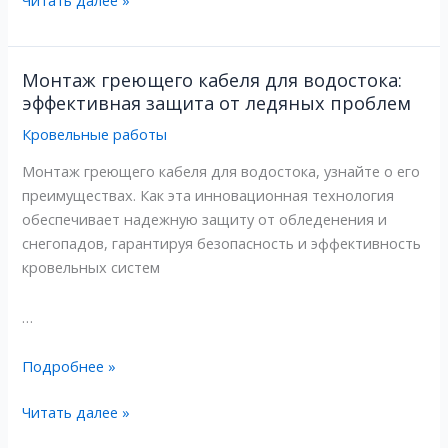
Читать далее »
Монтаж греющего кабеля для водостока:
Монтаж
Монтаж
эффективная защита от ледяных проблем
греющего
греющего
кабеля
кабеля
Кровельные работы
для
для
Монтаж греющего кабеля для водостока, узнайте о его
водостока:
водостока:
преимуществах. Как эта инновационная технология
эффективная
эффективная
обеспечивает надежную защиту от обледенения и
защита
защита
снегопадов, гарантируя безопасность и эффективность
от
от
кровельных систем
ледяных
ледяных
проблем
проблем
…
Подробнее »
Читать далее »