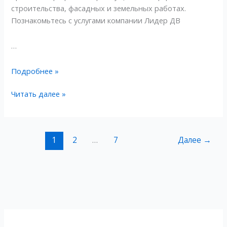
строительства, фасадных и земельных работах.
для
для
Познакомьтесь с услугами компании Лидер ДВ
долговечной
долговечной
защиты
защиты
…
вашего
вашего
дома
дома
Подробнее »
Читать далее »
1
2
…
7
Далее
→