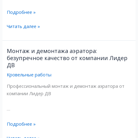
ДВ
ДВ
Подробнее »
Читать далее »
Монтаж и демонтажа аэратора:
Монтаж
Монтаж
безупречное качество от компании Лидер
и
и
ДВ
демонтажа
демонтажа
аэратора:
аэратора:
Кровельные работы
безупречное
безупречное
Профессиональный монтаж и демонтаж аэратора от
качество
качество
компании Лидер ДВ
от
от
компании
компании
…
Лидер
Лидер
ДВ
ДВ
Подробнее »