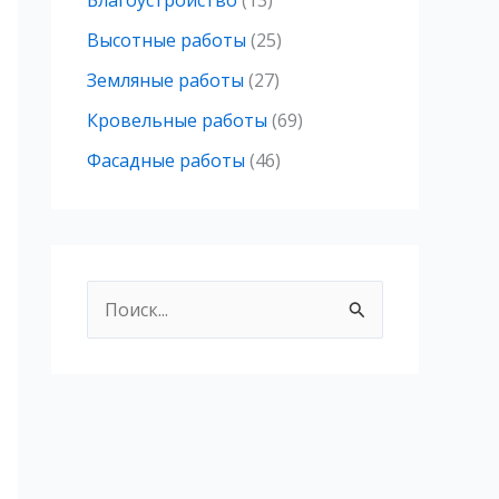
Благоустройство
(13)
Высотные работы
(25)
Земляные работы
(27)
Кровельные работы
(69)
Фасадные работы
(46)
П
о
и
с
к
: