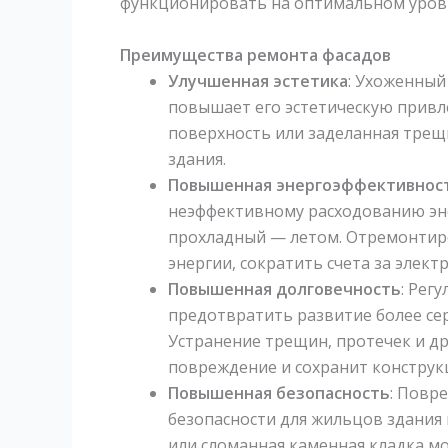
функционировать на оптимальном уров
Преимущества ремонта фасадов
Улучшенная эстетика
: Ухоженный
повышает его эстетическую привл
поверхность или заделанная трещ
здания.
Повышенная энергоэффективнос
неэффективному расходованию эне
прохладный — летом. Отремонтиро
энергии, сократить счета за элек
Повышенная долговечность
: Рег
предотвратить развитие более сер
Устранение трещин, протечек и д
повреждение и сохранит конструк
Повышенная безопасность
: Повр
безопасности для жильцов здания 
или сломанная каменная кладка мо