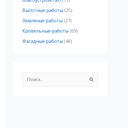
Благоустройство
(13)
Высотные работы
(25)
Земляные работы
(27)
Кровельные работы
(69)
Фасадные работы
(46)
П
о
и
с
к
: