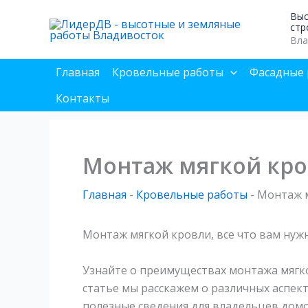
Перейти
Выс
к
стр
Вла
содержимому
Главная
Кровельные работы
Фасадные 
Контакты
Монтаж мягкой кро
Главная
-
Кровельные работы
-
Монтаж м
Монтаж мягкой кровли, все что вам нуж
Узнайте о преимуществах монтажа мягко
статье мы расскажем о различных аспек
полезные сведения для владельцев домо