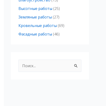
Благоустройство
(13)
Высотные работы
(25)
Земляные работы
(27)
Кровельные работы
(69)
Фасадные работы
(46)
П
о
и
с
к
: