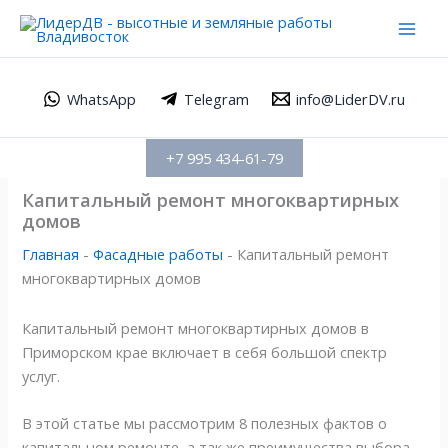
Перейти
Mai
к
Men
содержимому
WhatsApp
Telegram
info@LiderDV.ru
+7 995 434-61-79
Капитальный ремонт многоквартирных
домов
Главная
-
Фасадные работы
-
Капитальный ремонт
многоквартирных домов
Капитальный ремонт многоквартирных домов в
Приморском крае включает в себя большой спектр
услуг.
В этой статье мы рассмотрим 8 полезных фактов о
капитальном ремонте, а так же преимущества выбора